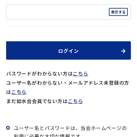
ログイン
パスワードがわからない方は
こちら
ユーザー名がわからない・メールアドレス未登録の方
は
こちら
ログイン
ユーザー名とパスワードは、当会ホームページ
パスワードがわからない方は
こちら
の利用に必要な大切な情報です。
ユーザー名がわからない・メールアドレス未登録の方
第三者に貸与したり、知られたりすることがな
は
こちら
いよう適切に管理してください。
まだ如水会会員でない方は
こちら
不正な利用等を検知した際には、ログイン操作
を一旦停止して、ユーザー名とパスワードの変
更等の対応をお願いする場合があります。
ユーザー名とパスワードは、当会ホームページの
利用に必要な大切な情報です。