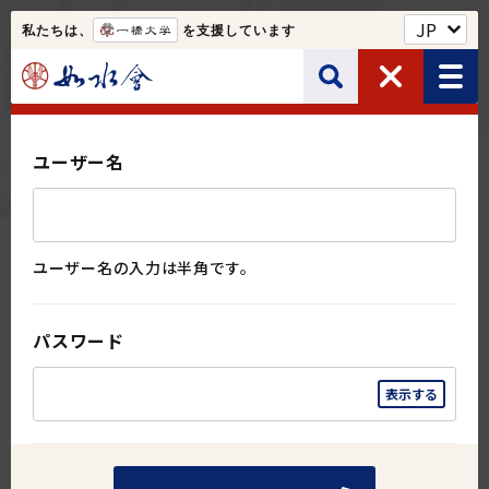
私たちは、
を支援しています
如水会館・一橋クラブなど
ログイン
サイト内検索
ユーザー名
Web名簿
ユーザー名の入力は半角です。
如水会について
この情報はログインしてご覧ください。
検索する
パスワード
ユーザー名
ユーザー名の入力は半角です。