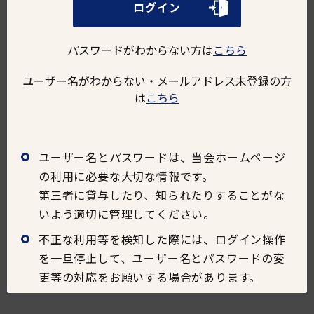
ログイン
パスワード
パスワードがわからない方は
こちら
ユーザー名がわからない・メールアドレス未登録の方
は
こちら
ユーザー名とパスワードは、当会ホームページ
ログイン
の利用に必要な大切な情報です。
第三者に貸与したり、知られたりすることがな
パスワードがわからない方は
いよう適切に管理してください。
こちら
ユーザー名がわからない・メールアドレス未登録の方
不正な利用等を検知した際には、ログイン操作
は
こちら
を一旦停止して、ユーザー名とパスワードの変
まだ如水会会員でない方は
更等の対応をお願いする場合があります。
こちら