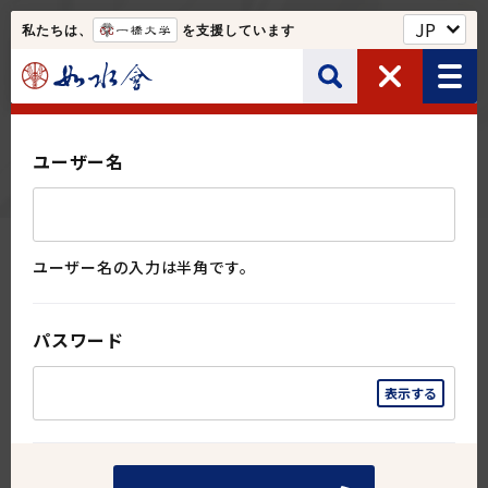
私たちは、
を支援しています
如水会館・一橋クラブなど
ログイン
サイト内検索
ユーザー名
Web名簿
ユーザー名の入力は半角です。
如水会について
この情報はログインしてご覧ください。
検索する
パスワード
ユーザー名
ユーザー名の入力は半角です。