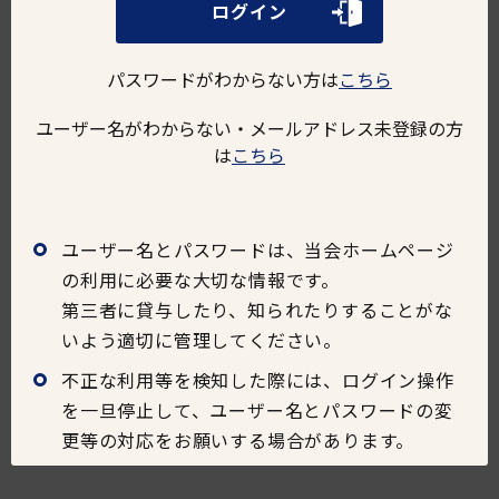
ログイン
パスワード
パスワードがわからない方は
こちら
ユーザー名がわからない・メールアドレス未登録の方
は
こちら
ユーザー名とパスワードは、当会ホームページ
ログイン
の利用に必要な大切な情報です。
第三者に貸与したり、知られたりすることがな
パスワードがわからない方は
いよう適切に管理してください。
こちら
ユーザー名がわからない・メールアドレス未登録の方
不正な利用等を検知した際には、ログイン操作
は
こちら
を一旦停止して、ユーザー名とパスワードの変
まだ如水会会員でない方は
更等の対応をお願いする場合があります。
こちら