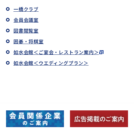
ログイン
一橋クラブ
会員会議室
パスワードがわからない方は
こちら
図書閲覧室
ユーザー名がわからない・メールアドレス未登録の方
囲碁・将棋室
は
こちら
如水会館＜ご宴会・レストラン案内＞
如水会館＜ウエディングプラン＞
ユーザー名とパスワードは、当会ホームページ
の利用に必要な大切な情報です。
第三者に貸与したり、知られたりすることがな
いよう適切に管理してください。
不正な利用等を検知した際には、ログイン操作
を一旦停止して、ユーザー名とパスワードの変
更等の対応をお願いする場合があります。