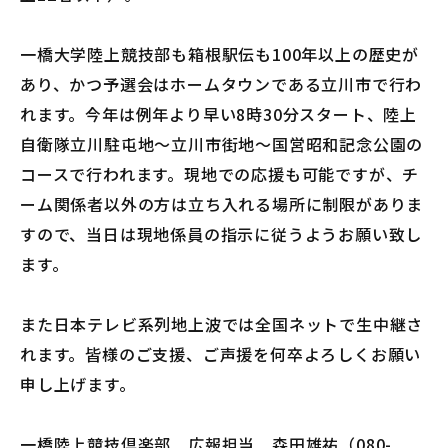
入会手続
一橋大学陸上競技部も箱根駅伝も100年以上の歴史が
あり、かつ予選会はホームタウンである立川市で行わ
手続
れます。今年は例年より早い8時30分スタート、陸上
自衛隊立川駐屯地～立川市街地～国営昭和記念公園の
申込
コースで行われます。現地での応援も可能ですが、チ
ーム関係者以外の方は立ち入れる場所に制限がありま
閲覧
すので、当日は現地係員の指示に従うようお願い致し
ます。
また日本テレビ系列地上波では全国ネットで生中継さ
れます。皆様のご支援、ご声援を何卒よろしくお願い
申し上げます。
一橋陸上競技倶楽部 広報担当 森田雄祐（080-