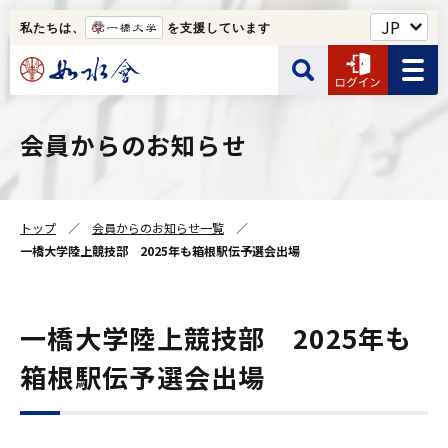
私たちは、
を支援しています
如水会館・一橋クラブなど
会員からのお知らせ
サイト内検索
ユーザー名
Web名簿
トップ
会員からのお知らせ一覧
ユーザー名の入力は半角です。
如水会について
一橋大学陸上競技部 2025年も箱根駅伝予選会出場
検索する
パスワード
一橋大学陸上競技部 2025年も
箱根駅伝予選会出場