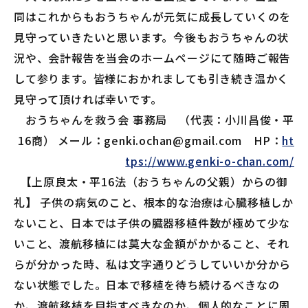
入会手続
同はこれからもおうちゃんが元気に成長していくのを
見守っていきたいと思います。今後もおうちゃんの状
況や、会計報告を当会のホームページにて随時ご報告
手続
して参ります。皆様におかれましても引き続き温かく
見守って頂ければ幸いです。
申込
おうちゃんを救う会 事務局 （代表：小川昌俊・平
16商） メール：genki.ochan@gmail.com HP：
ht
閲覧
tps://www.genki-o-chan.com/
【上原良太・平16法（おうちゃんの父親）からの御
礼】 子供の病気のこと、根本的な治療は心臓移植しか
ないこと、日本では子供の臓器移植件数が極めて少な
いこと、渡航移植には莫大な金額がかかること、それ
らが分かった時、私は文字通りどうしていいか分から
ない状態でした。日本で移植を待ち続けるべきなの
か、渡航移植を目指すべきなのか、個人的なことに周