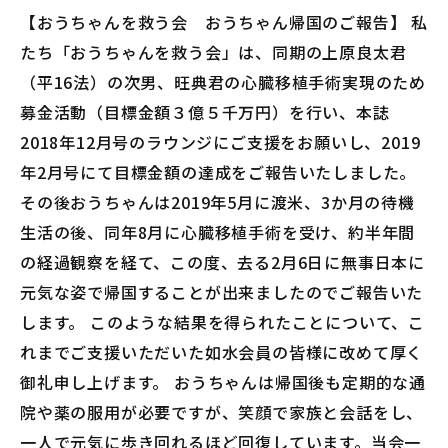
ログイン
【おうちゃんを救う会 おうちゃん帰国のご報告】 私
たち「おうちゃんを救う会」は、同期の上原良太君
パスワードがわからない方は
こちら
（平16法）の次男、旺典君の心臓移植手術実現のため
募金活動（目標金額３億５千万円）を行い、本誌
ユーザー名がわからない・メールアドレス未登録の方
は
こちら
2018年12月号のラウンジにご支援をお願いし、2019
年2月号にて目標金額の達成をご報告いたしました。
その後おうちゃんは2019年5月に渡米、3か月の待機
ユーザー名とパスワードは、当会ホームページ
生活の後、同年8月に心臓移植手術を受け、約半年間
の利用に必要な大切な情報です。
の経過観察を経て、この度、去る2月6日に無事日本に
第三者に貸与したり、知られたりすることがな
元気な姿で帰国することが出来ましたのでご報告いた
いよう適切に管理してください。
します。 このような結果を得られたことについて、こ
不正な利用等を検知した際には、ログイン操作
れまでご支援いただいた如水会員の皆様に改めて厚く
を一旦停止して、ユーザー名とパスワードの変
御礼申し上げます。 おうちゃんは帰国後も定期的な通
更等の対応をお願いする場合があります。
院や薬の服用が必要ですが、笑顔で家族と会話をし、
一人で元気に歩き回れるほど回復しています。当会一