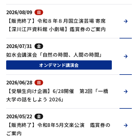
ログイン
2026/08/09
日
【販売終了】令和８年８月国立演芸場 寄席
パスワードがわからない方は
こちら
【深川江戸資料館 小劇場】鑑賞券のご案内
ユーザー名がわからない・メールアドレス未登録の方
は
こちら
2026/07/31
金
如水会講演会「自然の時間、人間の時間」
オンデマンド講演会
ユーザー名とパスワードは、当会ホームページ
の利用に必要な大切な情報です。
2026/06/28
日
第三者に貸与したり、知られたりすることがな
【受験生向け企画】6/28開催 第2回「一橋
いよう適切に管理してください。
大学の話をしよう 2026」
不正な利用等を検知した際には、ログイン操作
を一旦停止して、ユーザー名とパスワードの変
2026/05/22
金
更等の対応をお願いする場合があります。
【販売終了】令和8年5月文楽公演 鑑賞券の
ご案内