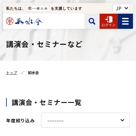
私たちは、
を支援しています
如水会館・一橋クラブなど
講演会・セミナーなど
サイト内検索
ユーザー名
Web名簿
トップ
如水会
ユーザー名の入力は半角です。
如水会について
検索する
パスワード
講演会・セミナー一覧
年度絞り込み