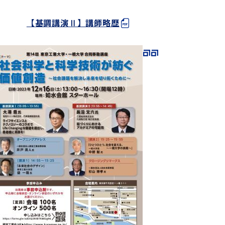
【
基調講演Ⅱ】講師略歴