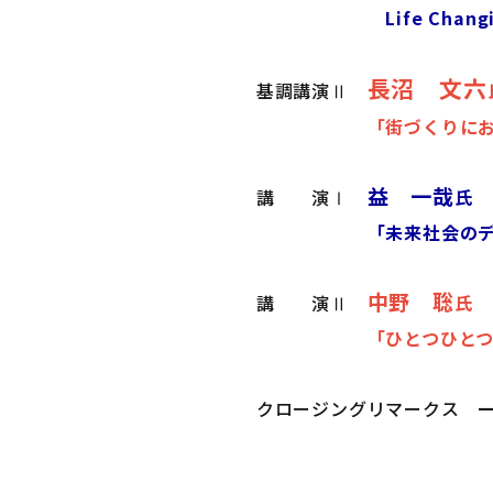
Life Changing な
長沼 文六
基調講演Ⅱ
「街づくりにおけるアカ
益 一哉
講 演Ⅰ
氏 
「未来社会の
中野 聡
講 演Ⅱ
氏 
「ひとつひとつ、社会を変
クロージングリマークス