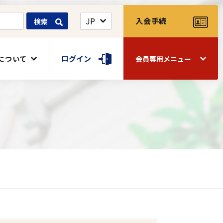
入会手続
検索
ログイン
について
会員専用メニュー
関連団体
閲覧
囲碁・将棋室
如水会館＜ウェディングプラン＞
公益財団法人 渋沢栄一記念財団
Web名簿
一橋大学消費生活協同組合
会報デジタルサービス
如水会清和
留学生レポート
物産ネット