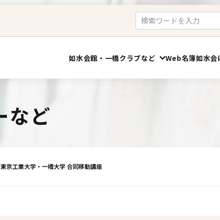
如水会館・一橋クラブなど
Web名簿
如水会
大学支援
申込
会員会議室
ーなど
如水会館＜ご宴会・レストラン＞
海外留学支援
一橋クラブ（予約）
寄附講義「如水ゼミ」
会員会議室（予約）
回 東京工業大学・一橋大学 合同移動講座
運動部・文化部の国際交流助成
活動支援サイト
卒業祝賀会
レンタルサーバ