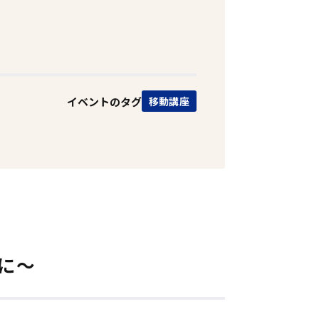
イベントのタグ
移動講座
に～