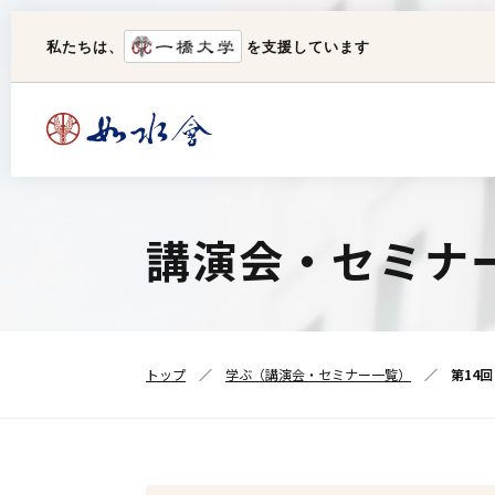
私たちは、
を支援しています
如水会について
手続
一橋クラブ
講演会・セミナ
図書閲覧室
理事長挨拶
ユーザー名変更
如水会
パスワード変更
トップ
学ぶ（講演会・セミナー一覧）
第14
住所変更・異動手続（メルマガ登録
組織
含む）
代議員