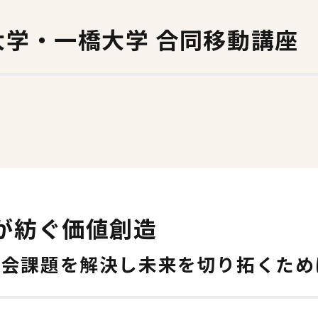
新入生歓迎会
会員証カード関係
大学・一橋大学 合同移動講座
一橋祭、KODAIRA祭の支援
ゼミナール支援
寄附する
一橋大学基金
が紡ぐ価値創造
一橋大学後援会
社会課題を解決し未来を切り拓くため