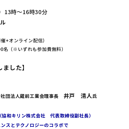
）13時～16時30分
ル
催+オンライン配信）
（※いずれも参加費無料）
しました】
井戸 清人
般社団法人蔵前工業会理事長
氏
（協和キリン株式会社 代表取締役副社長）
クノロジーのコラボで