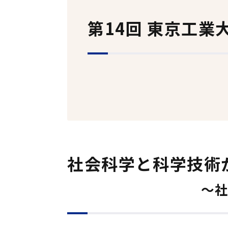
事業報告
第14回 東京工業
如水会々報
会員特典
関連施設
各種アーカイブス
事務局内担当連絡先
社会科学と科学技術
ホームページの画像の利用
～