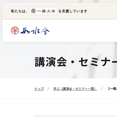
私たちは、
を支援しています
如水会について
手続
一橋クラブ
講演会・セミナ
図書閲覧室
理事長挨拶
ユーザー名変更
如水会
パスワード変更
トップ
学ぶ（講演会・セミナー一覧）
【一橋
住所変更・異動手続（メルマガ登録
組織
含む）
代議員