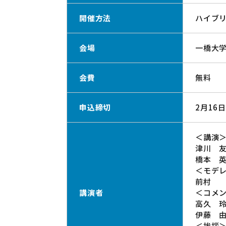
開催方法
ハイブ
会場
一橋大
会費
無料
申込締切
2月16
＜講演
津川 
橋本 
＜モデ
前村 
講演者
＜コメ
高久 
伊藤 
＜挨拶