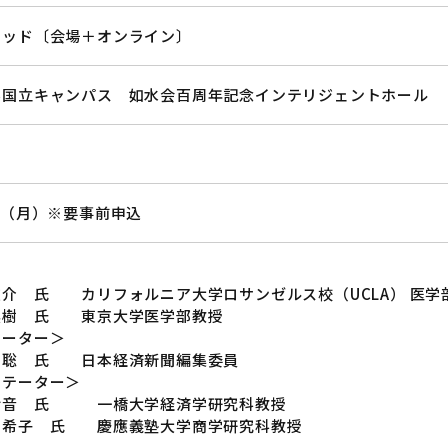
リッド〔会場＋オンライン〕
学国立キャンパス 如水会百周年記念インテリジェントホール
日（月）※要事前申込
＞
友介 氏 カリフォルニア大学ロサンゼルス校（UCLA） 医学
英樹 氏 東京大学医学部教授
レーター＞
聡 氏 日本経済新聞編集委員
ンテーター＞
玲音 氏 一橋大学経済学研究科教授
由希子 氏 慶應義塾大学商学研究科教授
＞