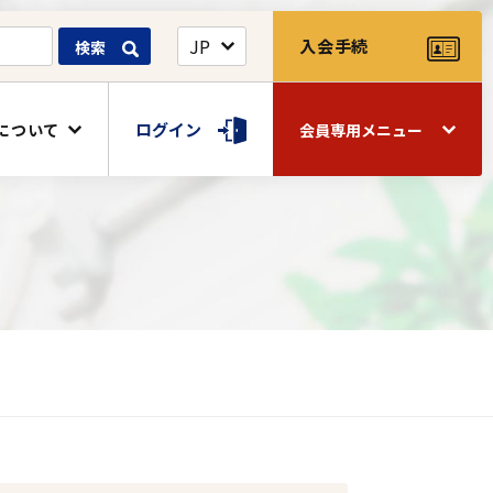
入会手続
検索
ログイン
について
会員専用メニュー
関連団体
閲覧
囲碁・将棋室
如水会館＜ウェディングプラン＞
公益財団法人 渋沢栄一記念財団
Web名簿
一橋大学消費生活協同組合
会報デジタルサービス
如水会清和
留学生レポート
物産ネット