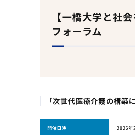
事業報告
【一橋大学と社会
如水会々報
フォーラム
会員特典
関連施設
各種アーカイブス
事務局内担当連絡先
ホームページの画像の利用
「次世代医療介護の構築に
開催日時
2026年