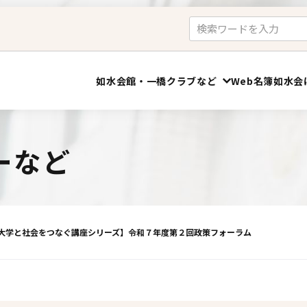
如水会館・一橋クラブなど
Web名簿
如水会
大学支援
申込
会員会議室
ーなど
如水会館＜ご宴会・レストラン＞
海外留学支援
一橋クラブ（予約）
寄附講義「如水ゼミ」
会員会議室（予約）
大学と社会をつなぐ講座シリーズ】令和７年度第２回政策フォーラム
運動部・文化部の国際交流助成
活動支援サイト
卒業祝賀会
レンタルサーバ