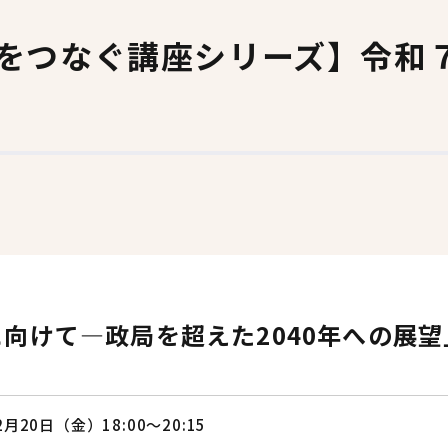
新入生歓迎会
会員証カード関係
をつなぐ講座シリーズ】令和
一橋祭、KODAIRA祭の支援
ゼミナール支援
寄附する
一橋大学基金
一橋大学後援会
向けて―政局を超えた2040年への展望
2月20日（金）18:00～20:15