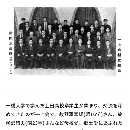
ログイン
パスワードがわからない方は
こちら
ユーザー名がわからない・メールアドレス未登録の方
は
こちら
ユーザー名とパスワードは、当会ホームページ
の利用に必要な大切な情報です。
第三者に貸与したり、知られたりすることがな
いよう適切に管理してください。
不正な利用等を検知した際には、ログイン操作
一橋大学で学んだ上田高校卒業生が集まり、交流を深
を一旦停止して、ユーザー名とパスワードの変
めてきたのが一上会で、故韮澤嘉雄(昭16学)さん、故
更等の対応をお願いする場合があります。
柳沢晴夫(昭23学)さんなど母校愛、郷土愛にあふれた