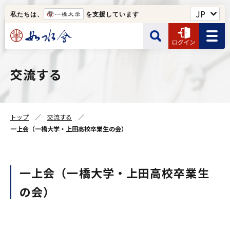
私たちは、
を支援しています
如水会館・一橋クラブなど
交流する
サイト内検索
ユーザー名
Web名簿
トップ
交流する
ユーザー名の入力は半角です。
如水会について
一上会（一橋大学・上田高校卒業生の会）
検索する
パスワード
一上会（一橋大学・上田高校卒業生
の会）